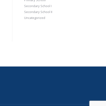
Primary School
Secondary School I
Secondary School II
Uncategorized