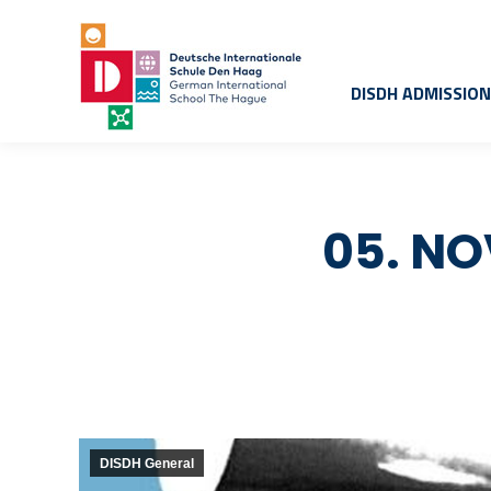
DISDH ADMISSIO
05. NO
DISDH General