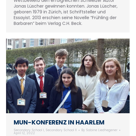
Wettbewerb den erfolgreichen Schweizer Autor
Jonas Lüscher gewinnen konnten. Jonas Lüscher,
geboren 1979 in Zürich, ist Schriftsteller und
Essayist. 2013 erschien seine Novelle “Frühling der
Barbaren” beim Verlag C.H. Beck.
MUN-KONFERENZ IN HAARLEM
Secondary School I
,
Secondary School II
By
Sabine Liedhegener
April 12, 2022