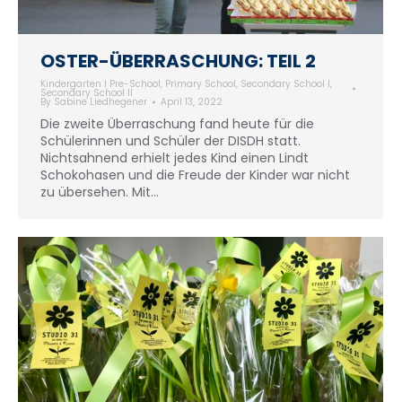
OSTER-ÜBERRASCHUNG: TEIL 2
Kindergarten I Pre-School
,
Primary School
,
Secondary School I
,
Secondary School II
By
Sabine Liedhegener
April 13, 2022
Die zweite Überraschung fand heute für die
Schülerinnen und Schüler der DISDH statt.
Nichtsahnend erhielt jedes Kind einen Lindt
Schokohasen und die Freude der Kinder war nicht
zu übersehen. Mit…