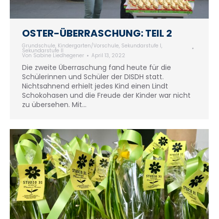
OSTER-ÜBERRASCHUNG: TEIL 2
Grundschule
,
Kindergarten/Vorschule
,
Sekundarstufe I
,
Sekundarstufe II
Von
Sabine Liedhegener
April 13, 2022
Die zweite Überraschung fand heute für die
Schülerinnen und Schüler der DISDH statt.
Nichtsahnend erhielt jedes Kind einen Lindt
Schokohasen und die Freude der Kinder war nicht
zu übersehen. Mit…