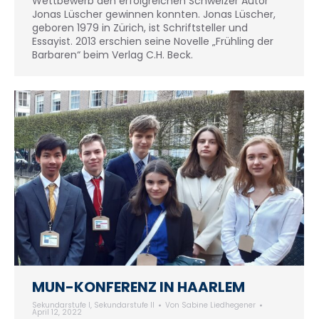
Wettbewerb den erfolgreichen Schweizer Autor
Jonas Lüscher gewinnen konnten. Jonas Lüscher,
geboren 1979 in Zürich, ist Schriftsteller und
Essayist. 2013 erschien seine Novelle „Frühling der
Barbaren“ beim Verlag C.H. Beck.
MUN-KONFERENZ IN HAARLEM
Sekundarstufe I
,
Sekundarstufe II
Von
Sabine Liedhegener
April 12, 2022