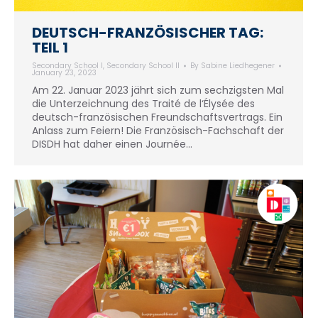
DEUTSCH-FRANZÖSISCHER TAG:
TEIL 1
Secondary School I
,
Secondary School II
By
Sabine Liedhegener
January 23, 2023
Am 22. Januar 2023 jährt sich zum sechzigsten Mal
die Unterzeichnung des Traité de l‘Élysée des
deutsch-französischen Freundschaftsvertrags. Ein
Anlass zum Feiern! Die Französisch-Fachschaft der
DISDH hat daher einen Journée…