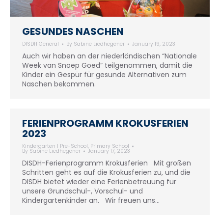
GESUNDES NASCHEN
DISDH General
By
Sabine Liedhegener
January 19, 2023
Auch wir haben an der niederländischen “Nationale
Week van Snoep Goed” teilgenommen, damit die
Kinder ein Gespür für gesunde Alternativen zum
Naschen bekommen.
FERIENPROGRAMM KROKUSFERIEN
2023
Kindergarten I Pre-School
,
Primary School
By
Sabine Liedhegener
January 17, 2023
DISDH-Ferienprogramm Krokusferien Mit großen
Schritten geht es auf die Krokusferien zu, und die
DISDH bietet wieder eine Ferienbetreuung für
unsere Grundschul-, Vorschul- und
Kindergartenkinder an. Wir freuen uns…