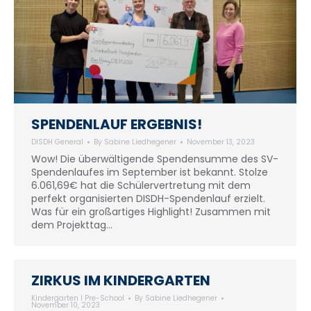
SPENDENLAUF ERGEBNIS!
DISDH General
By
Sabine Liedhegener
November 13, 2023
Wow! Die überwältigende Spendensumme des SV-
Spendenlaufes im September ist bekannt. Stolze
6.061,69€ hat die Schülervertretung mit dem
perfekt organisierten DISDH-Spendenlauf erzielt.
Was für ein großartiges Highlight! Zusammen mit
dem Projekttag…
ZIRKUS IM KINDERGARTEN
Kindergarten I Pre-School
By
Sabine Liedhegener
November 10, 2023