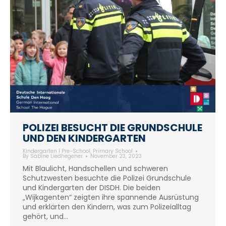
POLIZEI BESUCHT DIE GRUNDSCHULE
UND DEN KINDERGARTEN
Kindergarten I Pre-School
,
Primary School
By
Sabine Liedhegener
November 23, 2023
Mit Blaulicht, Handschellen und schweren
Schutzwesten besuchte die Polizei Grundschule
und Kindergarten der DISDH. Die beiden
„Wijkagenten“ zeigten ihre spannende Ausrüstung
und erklärten den Kindern, was zum Polizeialltag
gehört, und…