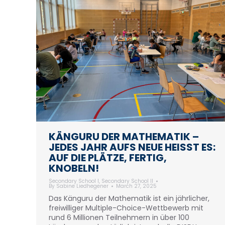
KÄNGURU DER MATHEMATIK –
JEDES JAHR AUFS NEUE HEISST ES: A
UF DIE PLÄTZE, FERTIG, K
NOBELN!
Secondary School I
,
Secondary School II
By
Sabine Liedhegener
March 27, 2025
Das Känguru der Mathematik ist ein jährlicher,
freiwilliger Multiple-Choice-Wettbewerb mit
rund 6 Millionen Teilnehmern in über 100