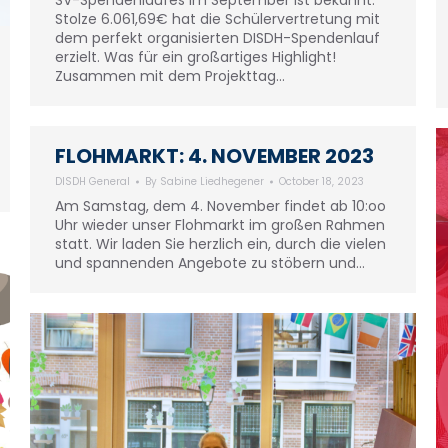
SV-Spendenlaufes im September ist bekannt.
Stolze 6.061,69€ hat die Schülervertretung mit
dem perfekt organisierten DISDH-Spendenlauf
erzielt. Was für ein großartiges Highlight!
Zusammen mit dem Projekttag…
FLOHMARKT: 4. NOVEMBER 2023
DISDH General
By
Sabine Liedhegener
October 18, 2023
Am Samstag, dem 4. November findet ab 10:oo
Uhr wieder unser Flohmarkt im großen Rahmen
statt. Wir laden Sie herzlich ein, durch die vielen
und spannenden Angebote zu stöbern und…