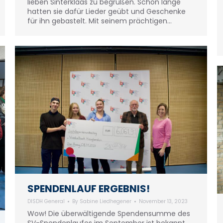
lieben Sinterklaas zu begrüßen. Schon lange
hatten sie dafür Lieder geübt und Geschenke
für ihn gebastelt. Mit seinem prächtigen…
SPENDENLAUF ERGEBNIS!
DISDH General
By
Sabine Liedhegener
November 13, 2023
Wow! Die überwältigende Spendensumme des