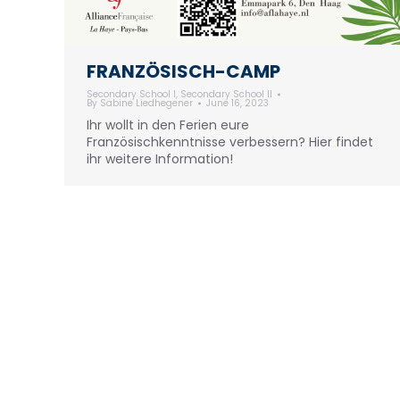
FRANZÖSISCH-CAMP
Secondary School I
,
Secondary School II
By
Sabine Liedhegener
June 16, 2023
Ihr wollt in den Ferien eure
Französischkenntnisse verbessern? Hier findet
ihr weitere Information!