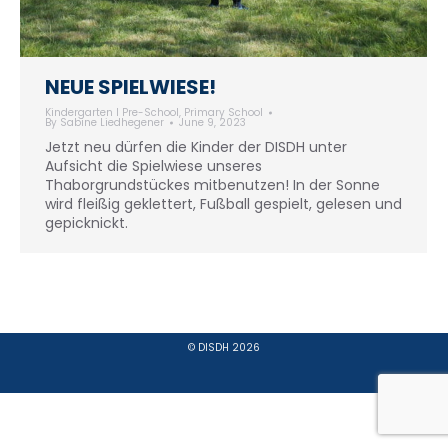
NEUE SPIELWIESE!
Kindergarten I Pre-School
,
Primary School
By
Sabine Liedhegener
June 9, 2023
Jetzt neu dürfen die Kinder der DISDH unter
Aufsicht die Spielwiese unseres
Thaborgrundstückes mitbenutzen! In der Sonne
wird fleißig geklettert, Fußball gespielt, gelesen und
gepicknickt.
© DISDH 2026