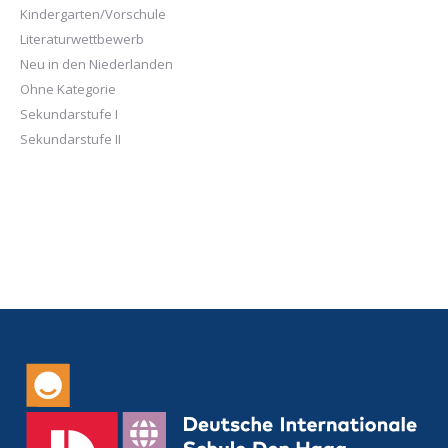
Kindergarten/Vorschule
Literaturwettbewerb
Neu in den Niederlanden
Ohne Kategorie
Sekundarstufe I
Sekundarstufe II