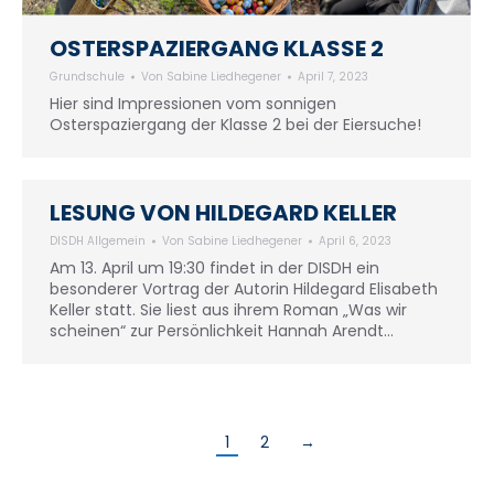
OSTERSPAZIERGANG KLASSE 2
Grundschule
Von
Sabine Liedhegener
April 7, 2023
Hier sind Impressionen vom sonnigen
Osterspaziergang der Klasse 2 bei der Eiersuche!
LESUNG VON HILDEGARD KELLER
DISDH Allgemein
Von
Sabine Liedhegener
April 6, 2023
Am 13. April um 19:30 findet in der DISDH ein
besonderer Vortrag der Autorin Hildegard Elisabeth
Keller statt. Sie liest aus ihrem Roman „Was wir
scheinen“ zur Persönlichkeit Hannah Arendt…
1
2
→