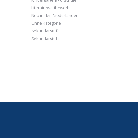
Kindergarten/Vorschule
Literaturwettbewerb
Neu in den Niederlanden
Ohne Kategorie
Sekundarstufe I
Sekundarstufe II