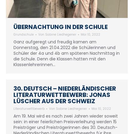
ÜBERNACHTUNG IN DER SCHULE
Grundschule
Von
Sabine Liedhegener
Mai 10, 2022
Ganz aufgeregt und freudig kamen am
Donnerstag, den 21.04.2022 die Schülerinnen und
Schüler der 4a und 4b am späteren Nachmittag in
die Schule. Denn die Klassen hatten mit den
Klassenlehrerinnen…
30. DEUTSCH – NIEDERLÄNDISCHER
LITERATURWETTBEWERB: JONAS
LÜSCHER AUS DER SCHWEIZ
Literaturwettbewerb
Von
Sabine Liedhegener
Mai 10, 2022
Am 19. Mai wird es nach zwei Jahren wieder soweit
sein: in einer feierlichen Preisverleihung werden 15
Preisträger und Preisträgerinnen des 30. Deutsch-
Niederländischen Literaturwettbewerbs für ihre