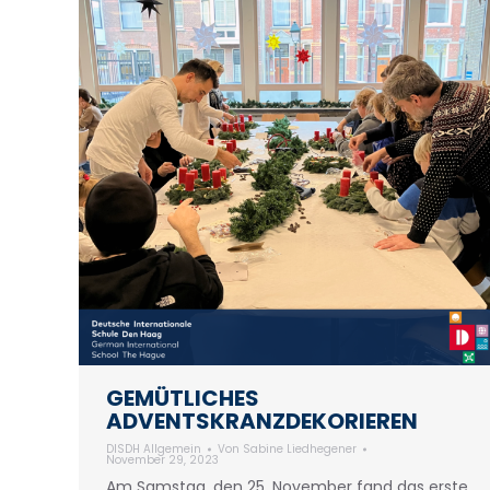
GEMÜTLICHES
ADVENTSKRANZDEKORIEREN
DISDH Allgemein
Von
Sabine Liedhegener
November 29, 2023
Am Samstag, den 25. November fand das erste