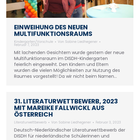
EINWEIHUNG DES NEUEN
MULTIFUNKTIONSRAUMS
Kindergarten/Vorschule
Von
Sabine Liedhegener
Februar 7, 2023
Mit lachenden Gesichtern wurde gestern der neue
Multifunktionsraum im DISDH-Kindergarten
feierlich eingeweiht. Den Kindern und Eltern
wurden die vielen Möglichkeiten zur Nutzung des
Raumes vorgestellt! Da wir nicht beim Namen…
31. LITERATURWETTBEWERB, 2023
MIT MAREIKE FALLWICKL AUS
ÖSTERREICH
Literaturwettbewerb
Von
Sabine Liedhegener
Februar 3, 2023
Deutsch-Niederländischer Literaturwettbewerb der
DISDH für niederländische Schülerinnen und