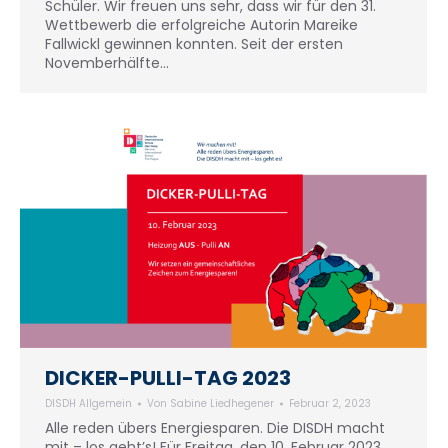
Schüler. Wir freuen uns sehr, dass wir für den 31.
Wettbewerb die erfolgreiche Autorin Mareike
Fallwickl gewinnen konnten. Seit der ersten
Novemberhälfte…
DICKER-PULLI-TAG 2023
DISDH Allgemein
Von
Sabine Liedhegener
Februar 2, 2023
Alle reden übers Energiesparen. Die DISDH macht
mit – los geht’s! Für Freitag, den 10. Februar 2023,